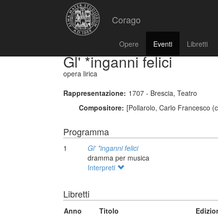
Corago
Opere
Eventi
Libretti
Gl' *inganni felici
opera lirica
Rappresentazione:
1707 - Brescia, Teatro
Compositore:
[Pollarolo, Carlo Francesco (
Programma
1
Gl' *inganni felici
dramma per musica
Interpreti
Libretti
Anno
Titolo
Edizio