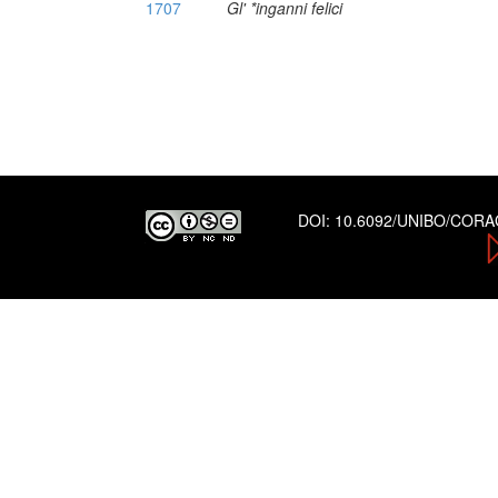
1707
Gl' *inganni felici
DOI:
10.6092/UNIBO/COR