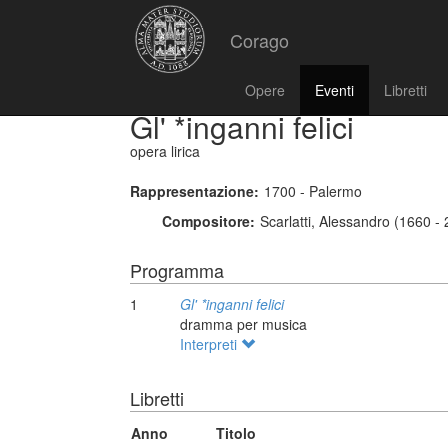
Corago
Opere
Eventi
Libretti
Gl' *inganni felici
opera lirica
Rappresentazione:
1700 - Palermo
Compositore:
Scarlatti, Alessandro (1660 -
Programma
1
Gl' *inganni felici
dramma per musica
Interpreti
Libretti
Anno
Titolo