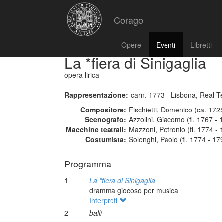
Corago
Opere
Eventi
Libretti
La *fiera di Sinigaglia
opera lirica
Rappresentazione:
carn. 1773 - Lisbona, Real Te
Compositore:
Fischietti, Domenico (ca. 172
Scenografo:
Azzolini, Giacomo (fl. 1767 - 
Macchine teatrali:
Mazzoni, Petronio (fl. 1774 -
Costumista:
Solenghi, Paolo (fl. 1774 - 17
Programma
1
La *fiera di Sinigaglia
dramma giocoso per musica
Interpreti
2
balli