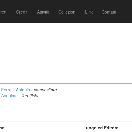
retti
Crediti
Attività
Collezioni
Link
Contatti
Ferrati, Antonio
-
compositore
Anonimo
-
librettista
one
Luogo ed Editore