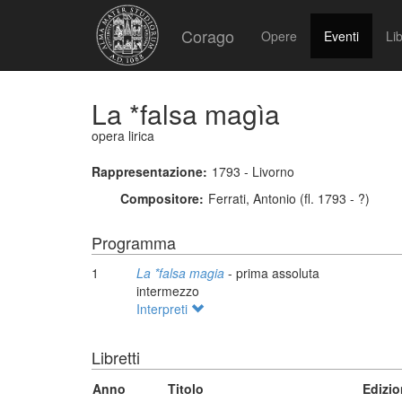
Corago
Opere
Eventi
Lib
La *falsa magìa
opera lirica
Rappresentazione:
1793 - Livorno
Compositore:
Ferrati, Antonio (fl. 1793 - ?)
Programma
1
La *falsa magia
- prima assoluta
intermezzo
Interpreti
Libretti
Anno
Titolo
Edizi