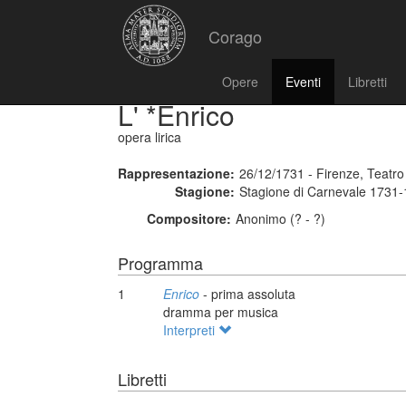
Corago
Opere
Eventi
Libretti
L' *Enrico
opera lirica
Rappresentazione:
26/12/1731 - Firenze, Teatr
Stagione:
Stagione di Carnevale 1731
Compositore:
Anonimo (? - ?)
Programma
1
Enrico
- prima assoluta
dramma per musica
Interpreti
Libretti