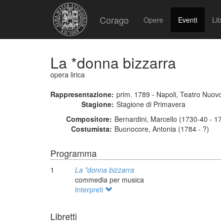
Corago
Opere
Eventi
Lib
La *donna bizzarra
opera lirica
Rappresentazione:
prim. 1789 - Napoli, Teatro Nuov
Stagione:
Stagione di Primavera
Compositore:
Bernardini, Marcello (1730-40 - 1
Costumista:
Buonocore, Antonia (1784 - ?)
Programma
1
La *donna bizzarra
commedia per musica
Interpreti
Libretti