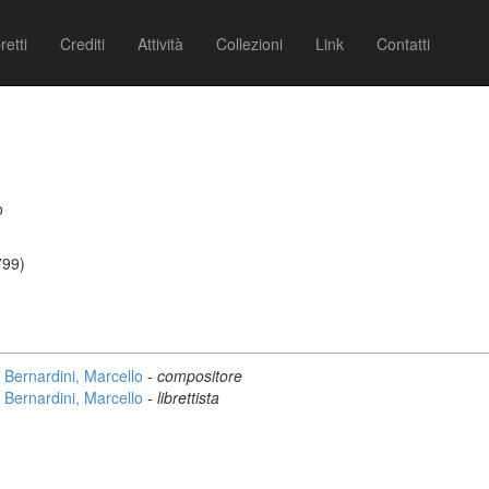
retti
Crediti
Attività
Collezioni
Link
Contatti
o
799)
Bernardini, Marcello
-
compositore
Bernardini, Marcello
-
librettista