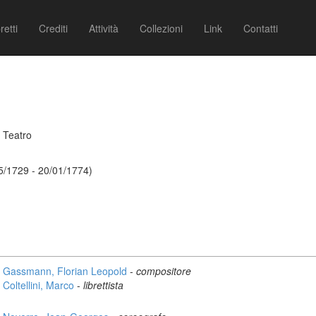
retti
Crediti
Attività
Collezioni
Link
Contatti
 Teatro
5/1729 - 20/01/1774)
)
Gassmann, Florian Leopold
-
compositore
Coltellini, Marco
-
librettista