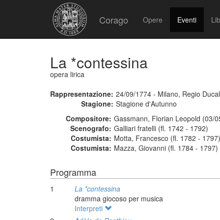
Corago
Opere
Eventi
Lib
La *contessina
opera lirica
Rappresentazione:
24/09/1774 - Milano, Regio Ducal
Stagione:
Stagione d'Autunno
Compositore:
Gassmann, Florian Leopold (03/0
Scenografo:
Galliari fratelli (fl. 1742 - 1792)
Costumista:
Motta, Francesco (fl. 1782 - 1797
Costumista:
Mazza, Giovanni (fl. 1784 - 1797)
Programma
1
La *contessina
dramma giocoso per musica
Interpreti