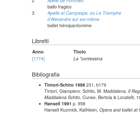
2
Adèle de Ponthieu
ballo tragico
3
Apelle et Campaspe, ou Le Triomphe
d'Alexandre sur soi-même
ballet héroipantomime
Libretti
Anno
Titolo
[1774]
La *contessina
Bibliografia
Tintori-Schito 1998
231, b179
Tintori, Giampiero; Schito, M. Maddalena,
Il Reg
Maddalena Schito,
Cuneo, Bertola & Locatelli, 
Hansell 1991
p. 958
Hansell Kuzmick, Kathleen,
Opera and ballet at 