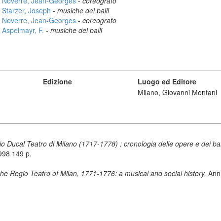
Noverre, Jean-Georges
-
coreografo
Starzer, Joseph
-
musiche dei balli
Noverre, Jean-Georges
-
coreografo
Aspelmayr, F.
-
musiche dei balli
Edizione
Luogo ed Editore
Milano, Giovanni Montani
io Ducal Teatro di Milano (1717-1778) : cronologia delle opere e dei ball
1998 149 p.
the Regio Teatro of Milan, 1771-1776: a musical and social history,
Ann