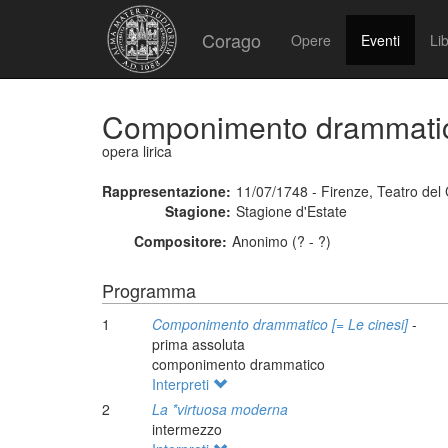
Corago
Opere
Eventi
Lib
Componimento drammati
opera lirica
Rappresentazione:
11/07/1748 - Firenze, Teatro de
Stagione:
Stagione d'Estate
Compositore:
Anonimo (? - ?)
Programma
1
Componimento drammatico [= Le cinesi]
-
prima assoluta
componimento drammatico
Interpreti
2
La *virtuosa moderna
intermezzo