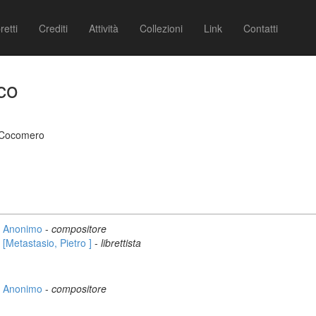
retti
Crediti
Attività
Collezioni
Link
Contatti
co
l Cocomero
Anonimo
-
compositore
[Metastasio, Pietro ]
-
librettista
Anonimo
-
compositore