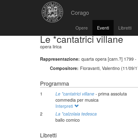
Corago
Opere
Eventi
Libretti
Le *cantatrici villane
opera lirica
Rappresentazione:
quarta opera [carn.?] 1799 - 
Compositore:
Fioravanti, Valentino (11/09/
Programma
1
Le *cantatrici villane
- prima assoluta
commedia per musica
Interpreti
2
La *calzolaia tedesca
ballo comico
Libretti