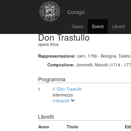
Corago
Opere
Eventi
Libretti
Don Trastullo
opera lirica
Rappresentazione:
carn. 1756 - Bologna, Teatro
Compositore:
Jommelli, Niccolò (1714 - 17
Programma
1
Il *Don Trastullo
intermezzo
Interpreti
Libretti
Anno
Titolo
Ed