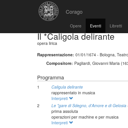
Corago
Opere
Eventi
Libretti
Il *Caligola delirante
opera lirica
Rappresentazione:
01/01/1674 - Bologna, Teatro
Compositore:
Pagliardi, Giovanni Maria (16
Programma
1
Caligula delirante
rappresentato in musica
Interpreti
2
Le *gare di Sdegno, d'Amore e di Gelosia
prima assoluta
operazioni per machine e per musica
Interpreti