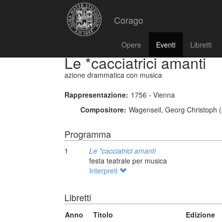
Corago
Opere
Eventi
Libretti
Le *cacciatrici amanti
azione drammatica con musica
Rappresentazione:
1756 - Vienna
Compositore:
Wagenseil, Georg Christoph (
Programma
1
Le *cacciatrici amanti
festa teatrale per musica
Interpreti
Libretti
Anno
Titolo
Edizione