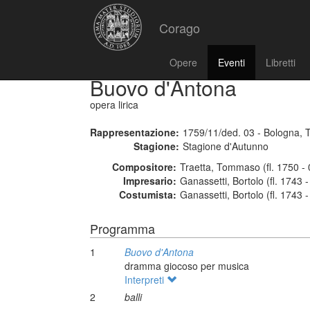
Corago
Opere
Eventi
Libretti
Buovo d'Antona
opera lirica
Rappresentazione:
1759/11/ded. 03 - Bologna, T
Stagione:
Stagione d'Autunno
Compositore:
Traetta, Tommaso (fl. 1750 -
Impresario:
Ganassetti, Bortolo (fl. 1743 
Costumista:
Ganassetti, Bortolo (fl. 1743 
Programma
1
Buovo d'Antona
dramma giocoso per musica
Interpreti
2
balli