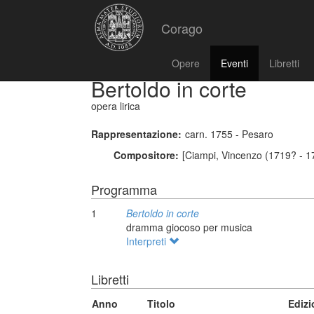
Corago
Opere
Eventi
Libretti
Bertoldo in corte
opera lirica
Rappresentazione:
carn. 1755 - Pesaro
Compositore:
[Ciampi, Vincenzo (1719? - 1
Programma
1
Bertoldo in corte
dramma giocoso per musica
Interpreti
Libretti
Anno
Titolo
Edizi