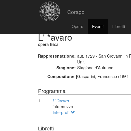
Corago
Opere
Eventi
Libretti
L' *avaro
opera lirica
Rappresentazione:
aut. 1729 - San Giovanni in P
Uniti
Stagione:
Stagione d'Autunno
Compositore:
[Gasparini, Francesco (1661 -
Programma
1
L' *avaro
intermezzo
Interpreti
Libretti