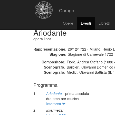
Corago
Opere
Eventi
Libretti
Ariodante
opera lirica
Rappresentazione:
26/12/1722 - Milano, Regio 
Stagione:
Stagione di Carnevale 1722
Compositore:
Fiorè, Andrea Stefano (1686 
Scenografo:
Barbieri, Giovanni Domenico (
Scenografo:
Medici, Giovanni Battista (fl.
Programma
1
Ariodante
- prima assoluta
dramma per musica
Interpreti
2
Intermezzi