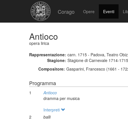
Corago
Opere
Eventi
Lib
Antioco
opera lirica
Rappresentazione:
carn. 1715 - Padova, Teatro Obiz
Stagione:
Stagione di Carnevale 1714-171
Compositore:
Gasparini, Francesco (1661 - 172
Programma
1
Antioco
dramma per musica
Interpreti
2
balli