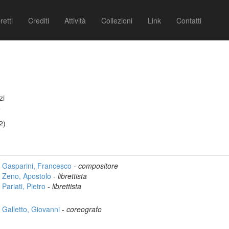
retti
Crediti
Attività
Collezioni
Link
Contatti
zi
5
2)
Gasparini, Francesco
-
compositore
Zeno, Apostolo
-
librettista
Pariati, Pietro
-
librettista
Galletto, Giovanni
-
coreografo