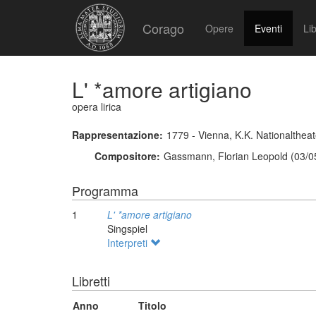
Corago
Opere
Eventi
Lib
L' *amore artigiano
opera lirica
Rappresentazione:
1779 - Vienna, K.K. Nationaltheat
Compositore:
Gassmann, Florian Leopold (03/0
Programma
1
L' *amore artigiano
Singspiel
Interpreti
Libretti
Anno
Titolo