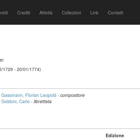
retti
Crediti
Attività
Collezioni
Link
Contatti
er
5/1729 - 20/01/1774)
Gassmann, Florian Leopold
-
compositore
Goldoni, Carlo
-
librettista
Edizione