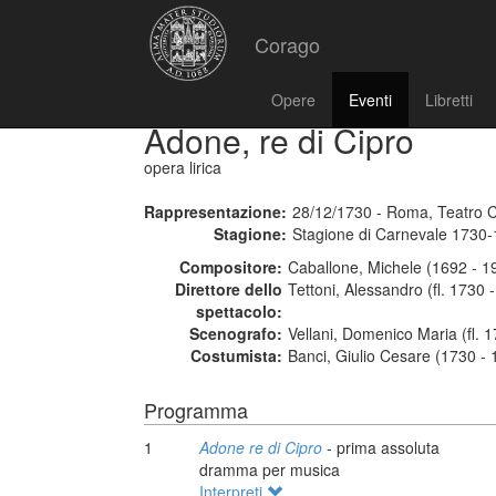
Corago
Opere
Eventi
Libretti
Adone, re di Cipro
opera lirica
Rappresentazione:
28/12/1730 - Roma, Teatro 
Stagione:
Stagione di Carnevale 1730
Compositore:
Caballone, Michele (1692 - 1
Direttore dello
Tettoni, Alessandro (fl. 1730 -
spettacolo:
Scenografo:
Vellani, Domenico Maria (fl. 
Costumista:
Banci, Giulio Cesare (1730 - 
Programma
1
Adone re di Cipro
- prima assoluta
dramma per musica
Interpreti