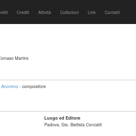
retti
Crediti
Attività
Collezioni
Link
Contatti
Tomaso Martire
Anonimo
-
compositore
Luogo ed Editore
Padova, Gio. Battista Conzatti