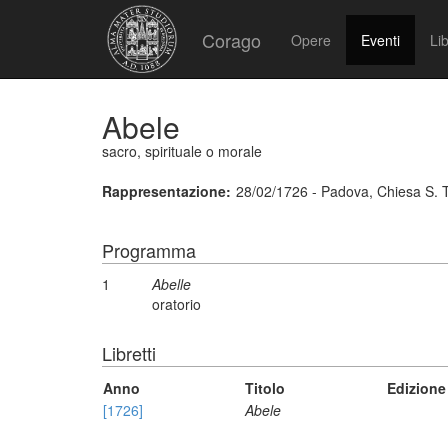
Corago
Opere
Eventi
Lib
Abele
sacro, spirituale o morale
Rappresentazione:
28/02/1726 - Padova, Chiesa S. 
Programma
1
Abelle
oratorio
Libretti
Anno
Titolo
Edizione
[1726]
Abele