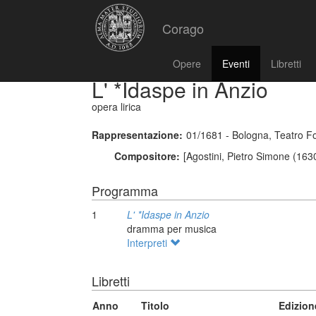
Corago
Opere
Eventi
Libretti
L' *Idaspe in Anzio
opera lirica
Rappresentazione:
01/1681 - Bologna, Teatro Fo
Compositore:
[Agostini, Pietro Simone (163
Programma
1
L' *Idaspe in Anzio
dramma per musica
Interpreti
Libretti
Anno
Titolo
Edizion