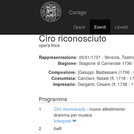
Corago
Opere
Eventi
Libretti
Ciro riconosciuto
opera lirica
Rappresentazione:
05/01/1737 - Venezia, Teatr
Stagione:
Stagione di Carnevale 1736
Compositore:
[Galuppi, Baldassare (1706 - 
Costumista:
Canziani, Natale (fl. 1718 - 1
Impresario:
Garganti, Cesare (fl. 1738 - 
Programma
1
Ciro riconosciuto
- nuovo allestimento
dramma per musica
Interpreti
2
balli