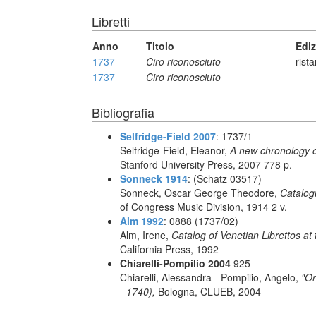
Libretti
Anno
Titolo
Edi
1737
Ciro riconosciuto
rist
1737
Ciro riconosciuto
Bibliografia
Selfridge-Field 2007
: 1737/1
Selfridge-Field, Eleanor,
A new chronology o
Stanford University Press, 2007 778 p.
Sonneck 1914
: (Schatz 03517)
Sonneck, Oscar George Theodore,
Catalog
of Congress Music Division, 1914 2 v.
Alm 1992
: 0888 (1737/02)
Alm, Irene,
Catalog of Venetian Librettos at 
California Press, 1992
Chiarelli-Pompilio 2004
925
Chiarelli, Alessandra - Pompilio, Angelo,
"Or
- 1740),
Bologna, CLUEB, 2004