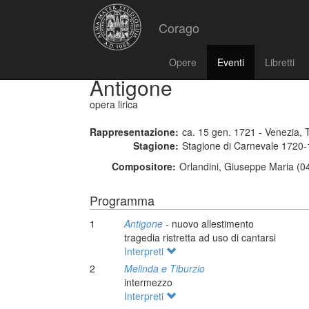
Corago
Opere
Eventi
Libretti
Antigone
opera lirica
Rappresentazione:
ca. 15 gen. 1721 - Venezia, 
Stagione:
Stagione di Carnevale 1720
Compositore:
Orlandini, Giuseppe Maria (0
Programma
1
Antigone
- nuovo allestimento
tragedia ristretta ad uso di cantarsi
Interpreti
2
Melinda e Tiburzio
intermezzo
Interpreti