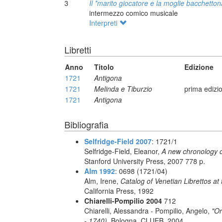
3
Il *marito giocatore e la moglie bacchetton
intermezzo comico musicale
Interpreti
Libretti
Anno
Titolo
Edizione
1721
Antigona
1721
Melinda e Tiburzio
prima edizi
1721
Antigona
Bibliografia
Selfridge-Field 2007
: 1721/1
Selfridge-Field, Eleanor,
A new chronology o
Stanford University Press, 2007 778 p.
Alm 1992
: 0698 (1721/04)
Alm, Irene,
Catalog of Venetian Librettos at 
California Press, 1992
Chiarelli-Pompilio 2004
712
Chiarelli, Alessandra - Pompilio, Angelo,
"Or
- 1740),
Bologna, CLUEB, 2004