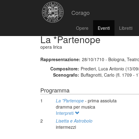
Corago
Opere
Eventi
Libretti
La *Partenope
opera lirica
Rappresentazione:
28/10/1710 - Bologna, Teatro
Compositore:
Predieri, Luca Antonio (13/09
Scenografo:
Buffagnotti, Carlo (fl. 1709 - 
Programma
1
La *Partenope
- prima assoluta
dramma per musica
Interpreti
2
Lisetta e Astrobolo
intermezzi