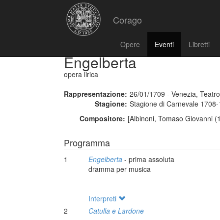
Corago
Opere
Eventi
Libretti
Engelberta
opera lirica
Rappresentazione:
26/01/1709 - Venezia, Teatr
Stagione:
Stagione di Carnevale 1708
Compositore:
[Albinoni, Tomaso Giovanni (
Programma
1
Engelberta
- prima assoluta
dramma per musica
Interpreti
2
Catulla e Lardone