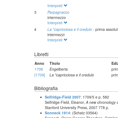
Interpreti
3
Parpagnacco
intermezzo
Interpreti
4
La *capricciosa e il credulo
- prima assolu
intermezzi
Interpreti
Libretti
Anno
Titolo
Edi
1708
Engelberta
pri
[1709]
La *capricciosa e il credulo
pri
Bibliografia
Selfridge-Field 2007
: 1709/5 e p. 582
Selfridge-Field, Eleanor,
A new chronology o
Stanford University Press, 2007 778 p.
Sonneck 1914
: (Schatz 03564)