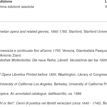
dizione
L
rima edizione assoluta
V
netian opera and related genres, 1660-1760,
Stanford, Stanford Univer
cresciuta e continuata fino all'anno 1755,
Venezia, Giambatista Pasqual
Antonio Ziani)
iothek Wolfenbüttel. Die neue Reihe, Libretti. Verzeichnis der bis 18
 Opera Librettos Printed before 1800,
Washington, Library of Congress
University of California Los Angeles,
Berkeley, University of California 
opera: An annotated catalogue,
dattiloscritto, ca. 1986
i or fieri". Cenni di poetica nei libretti veneziani (circa 1640 - 1740),
Bo