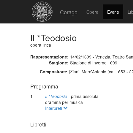
Corago
Opere
Eventi
Lib
Il *Teodosio
opera lirica
Rappresentazione:
14/02/1699 - Venezia, Teatro Sa
Stagione:
Stagione di Inverno 1699
Compositore:
[Ziani, Marc'Antonio (ca. 1653 - 2
Programma
1
Il *Teodosio
- prima assoluta
dramma per musica
Interpreti
Libretti