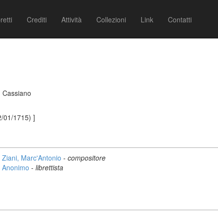
retti
Crediti
Attività
Collezioni
Link
Contatti
n Cassiano
2/01/1715) ]
Ziani, Marc'Antonio
-
compositore
Anonimo
-
librettista