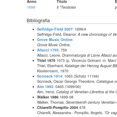
Anno
Titolo
E
1699
Il *Teodosio
p
Bibliografia
Selfridge-Field 2007
: 1699/4
Selfridge-Field, Eleanor,
A new chronology of Ve
Grove Music Online
:
Grove Music Online,
Allacci 1755
: 759
Allacci, Leone,
Drammaturgia di Lione Allacci ac
Thiel 1970
1573 (p. Vincenzo Grimani: m. Marc'
Thiel, Eberhard,
Kataloge der Herzog August Bibl
Klostermann, 1970
Sonneck 1914
: 1063 (Schatz 11194)
Sonneck, Oscar George Theodore,
Catalogue of
Alm 1992
: 0465 (1699/06)
Alm, Irene,
Catalog of Venetian Librettos at the 
Walker 1986
1699-08
Walker, Thomas,
Seventeenth century Venetian 
Chiarelli-Pompilio 2004
478
Chiarelli, Alessandra - Pompilio, Angelo,
"Or vagh