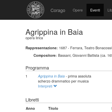
Corago
Opere
Eventi
Lib
Agrippina in Baia
opera lirica
Rappresentazione:
1687 - Ferrara, Teatro Bonacossi
Compositore:
Bassani, Giovanni Battista (ca. 1
Programma
1
Agrippina in Baia
- prima assoluta
scherzo drammatico per musica
Interpreti
Libretti
Anno
Titolo