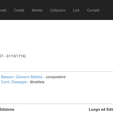
retti
Crediti
Attività
Collezioni
Link
Contatti
657 - 01/10/1716)
Bassani, Giovanni Battista
-
compositore
Conti, Giuseppe
-
librettista
Edizione
Luogo ed Edi