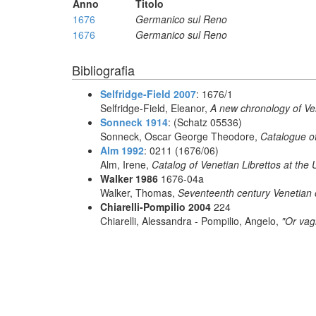
Anno
Titolo
1676
Germanico sul Reno
1676
Germanico sul Reno
Bibliografia
Selfridge-Field 2007
: 1676/1
Selfridge-Field, Eleanor,
A new chronology of Ve
Sonneck 1914
: (Schatz 05536)
Sonneck, Oscar George Theodore,
Catalogue of
Alm 1992
: 0211 (1676/06)
Alm, Irene,
Catalog of Venetian Librettos at the 
Walker 1986
1676-04a
Walker, Thomas,
Seventeenth century Venetian 
Chiarelli-Pompilio 2004
224
Chiarelli, Alessandra - Pompilio, Angelo,
"Or vagh