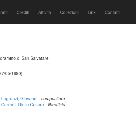
retti
Crediti
Attività
Collezioni
Link
Contatti
ndramino di San Salvatare
6
 27/05/1690)
Legrenzi, Giovanni
-
compositore
Corradi, Giulio Cesare
-
librettista