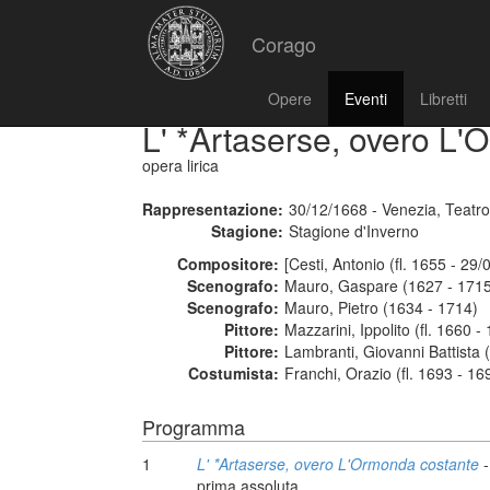
Corago
Opere
Eventi
Libretti
L' *Artaserse, overo L
opera lirica
Rappresentazione:
30/12/1668 - Venezia, Teatr
Stagione:
Stagione d'Inverno
Compositore:
[Cesti, Antonio (fl. 1655 - 29/
Scenografo:
Mauro, Gaspare (1627 - 171
Scenografo:
Mauro, Pietro (1634 - 1714)
Pittore:
Mazzarini, Ippolito (fl. 1660 -
Pittore:
Lambranti, Giovanni Battista (
Costumista:
Franchi, Orazio (fl. 1693 - 16
Programma
1
L' *Artaserse, overo L'Ormonda costante
-
prima assoluta