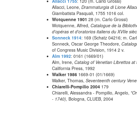
Allacci 1755
: 120 (m. Carlo Grossi)
Allacci, Leone,
Drammaturgia di Lione Allacc
Giambatista Pasquali, 1755 1016 col.
Wotquenne 1901
28 (m. Carlo Grossi)
Wotquenne, Alfred,
Catalogue de la Bibliot
d'opéras et d'oratorios italiens du XVIIe sièc
Sonneck 1914
: 169 (Schatz 04216; m. Carl
Sonneck, Oscar George Theodore,
Catalog
of Congress Music Division, 1914 2 v.
Alm 1992
: 0161 (1669/01)
Alm, Irene,
Catalog of Venetian Librettos at 
California Press, 1992
Walker 1986
1669-01 (01/1669)
Walker, Thomas,
Seventeenth century Vene
Chiarelli-Pompilio 2004
179
Chiarelli, Alessandra - Pompilio, Angelo,
"Or
- 1740),
Bologna, CLUEB, 2004