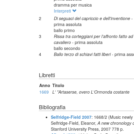
dramma per musica
Interpreti
2
Di seguaci del capriccio e dell'inventione
-
prima assoluta
ballo primo
3
Rissa tra corteggiani per l'affronto fatto ad
cavaliero
- prima assoluta
ballo secondo
4
Ballo terzo di schiavi fatti liberi
- prima ass
Libretti
Anno
Titolo
1669
L' *Artaserse, overo L'Ormonda costante
Bibliografia
Selfridge-Field 2007
: 1668/2 (Music newly a
Selfridge-Field, Eleanor,
A new chronology o
Stanford University Press, 2007 778 p.