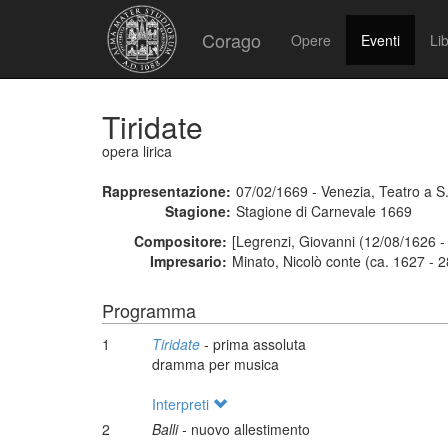
Corago
Opere
Eventi
Lib
Tiridate
opera lirica
Rappresentazione:
07/02/1669 - Venezia, Teatro a S
Stagione:
Stagione di Carnevale 1669
Compositore:
[Legrenzi, Giovanni (12/08/1626 -
Impresario:
Minato, Nicolò conte (ca. 1627 - 
Programma
1
Tiridate
- prima assoluta
dramma per musica
Interpreti
2
Balli
- nuovo allestimento