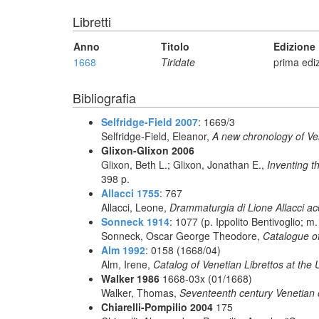
Libretti
Anno
Titolo
Edizione
1668
Tiridate
prima edi
Bibliografia
Selfridge-Field 2007
: 1669/3
Selfridge-Field, Eleanor,
A new chronology of Ve
Glixon-Glixon 2006
Glixon, Beth L.; Glixon, Jonathan E.,
Inventing t
398 p.
Allacci 1755
: 767
Allacci, Leone,
Drammaturgia di Lione Allacci ac
Sonneck 1914
: 1077 (p. Ippolito Bentivoglio; m
Sonneck, Oscar George Theodore,
Catalogue of
Alm 1992
: 0158 (1668/04)
Alm, Irene,
Catalog of Venetian Librettos at the 
Walker 1986
1668-03x (01/1668)
Walker, Thomas,
Seventeenth century Venetian 
Chiarelli-Pompilio 2004
175