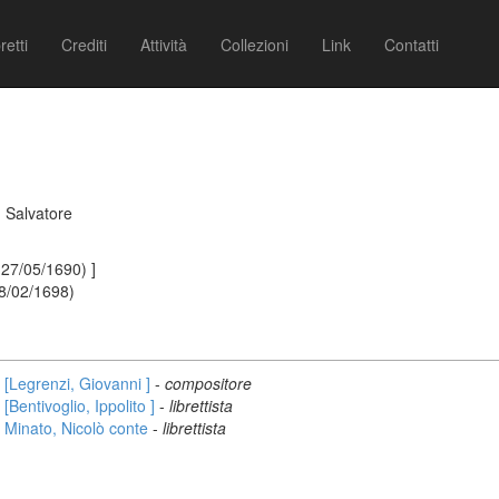
retti
Crediti
Attività
Collezioni
Link
Contatti
. Salvatore
 27/05/1690) ]
28/02/1698)
[Legrenzi, Giovanni ]
-
compositore
[Bentivoglio, Ippolito ]
-
librettista
Minato, Nicolò conte
-
librettista