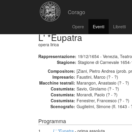
Corago
Opere
Eventi
Libretti
L' *Eupatra
opera lirica
Rappresentazione:
19/12/1654 - Venezia, Teatro
Stagione:
Stagione di Carnevale 1654
Compositore:
[Ziani, Pietro Andrea (prob. p
Impresario:
Faustini, Marco (? - ?)
Macchine teatrali:
Marangon, Anastasio (? - ?)
Costumista:
Savio, Girolamo (? - ?)
Costumista:
Morandi, Paolo (? - ?)
Costumista:
Fenestrer, Francesco (? - ?)
Scenografo:
Guglielmi, Simone (fl. 1643 - 
Programma
1
L' *Eupatra
- prima assoluta