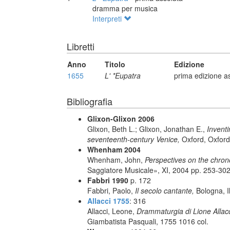
dramma per musica
Interpreti
Libretti
Anno
Titolo
Edizione
1655
L' *Eupatra
prima edizione a
Bibliografia
Glixon-Glixon 2006
Glixon, Beth L.; Glixon, Jonathan E.,
Inventi
seventeenth-century Venice,
Oxford, Oxford
Whenham 2004
Whenham, John,
Perspectives on the chrono
Saggiatore Musicale», XI, 2004 pp. 253-30
Fabbri 1990
p. 172
Fabbri, Paolo,
Il secolo cantante,
Bologna, I
Allacci 1755
: 316
Allacci, Leone,
Drammaturgia di Lione Allacc
Giambatista Pasquali, 1755 1016 col.