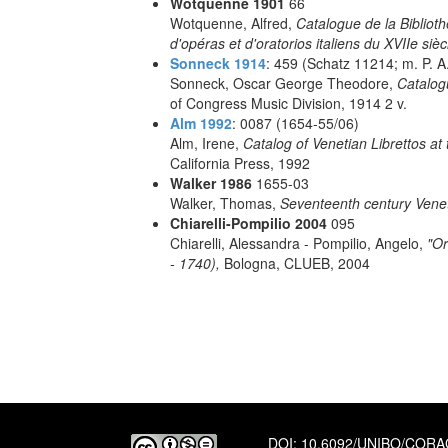
Wotquenne 1901
66
Wotquenne, Alfred,
Catalogue de la Bibliot
d'opéras et d'oratorios italiens du XVIIe sièc
Sonneck 1914
: 459 (Schatz 11214; m. P. A.
Sonneck, Oscar George Theodore,
Catalog
of Congress Music Division, 1914 2 v.
Alm 1992
: 0087 (1654-55/06)
Alm, Irene,
Catalog of Venetian Librettos at 
California Press, 1992
Walker 1986
1655-03
Walker, Thomas,
Seventeenth century Vene
Chiarelli-Pompilio 2004
095
Chiarelli, Alessandra - Pompilio, Angelo,
"Or
- 1740),
Bologna, CLUEB, 2004
DOI:
10.6092/UNIBO/COR