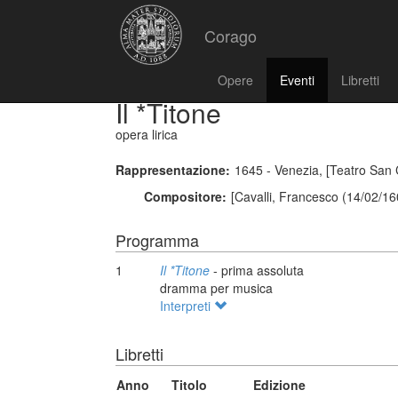
Corago
Opere
Eventi
Libretti
Il *Titone
opera lirica
Rappresentazione:
1645 - Venezia, [Teatro San
Compositore:
[Cavalli, Francesco (14/02/16
Programma
1
Il *Titone
- prima assoluta
dramma per musica
Interpreti
Libretti
Anno
Titolo
Edizione