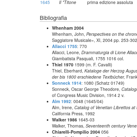
1645
Il *Titone
prima edizione assoluta
Bibliografia
Whenham 2004
Whenham, John,
Perspectives on the chrono
Saggiatore Musicale», XI, 2004 pp. 253-30
Allacci 1755
: 770
Allacci, Leone,
Drammaturgia di Lione Allacc
Giambatista Pasquali, 1755 1016 col.
Thiel 1970
1599 (m. F. Cavalli)
Thiel, Eberhard,
Kataloge der Herzog August 
der bis 1800 erschiedene Textbücher,
Frank
Sonneck 1914
: 1080 (Schatz 01749)
Sonneck, Oscar George Theodore,
Catalog
of Congress Music Division, 1914 2 v.
Alm 1992
: 0048 (1645/04)
Alm, Irene,
Catalog of Venetian Librettos at 
California Press, 1992
Walker 1986
1645-03
Walker, Thomas,
Seventeenth century Vene
Chiarelli-Pompilio 2004
056