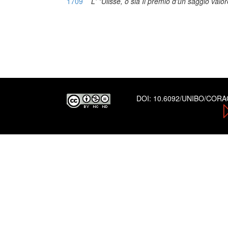
1709
L' *Ulisse, o sia Il premio d'un saggio valo
DOI:
10.6092/UNIBO/COR