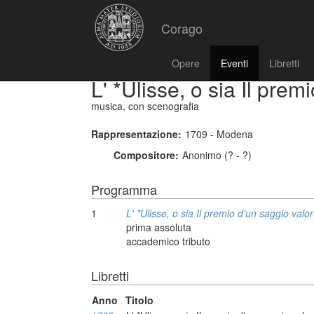
Corago
Opere
Eventi
Libretti
L' *Ulisse, o sia Il prem
musica, con scenografia
Rappresentazione:
1709 - Modena
Compositore:
Anonimo (? - ?)
Programma
1
L' *Ulisse, o sia Il premio d'un saggio valo
prima assoluta
accademico tributo
Libretti
Anno
Titolo