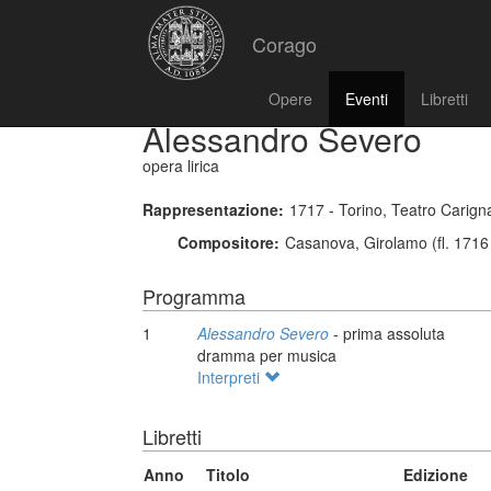
Corago
Opere
Eventi
Libretti
Alessandro Severo
opera lirica
Rappresentazione:
1717 - Torino, Teatro Carig
Compositore:
Casanova, Girolamo (fl. 1716
Programma
1
Alessandro Severo
- prima assoluta
dramma per musica
Interpreti
Libretti
Anno
Titolo
Edizione