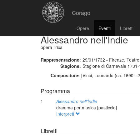
Corago
Opere
Eventi
Libretti
Alessandro nell'Indie
opera lirica
Rappresentazione:
29/01/1732 - Firenze, Teatr
Stagione:
Stagione di Carnevale 1731
Compositore:
[Vinci, Leonardo (ca. 1690 - 
Programma
1
Alessandro nell'Indie
dramma per musica [pasticcio]
Interpreti
Libretti