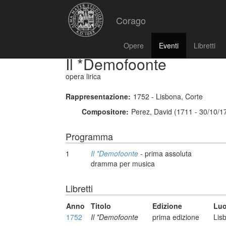
Corago
Opere
Eventi
Libretti
Il *Demofoonte
opera lirica
Rappresentazione:
1752 - Lisbona, Corte
Compositore:
Perez, David (1711 - 30/10/1
Programma
1
Il *Demofoonte
- prima assoluta
dramma per musica
Libretti
Anno
Titolo
Edizione
Luo
1752
Il *Demofoonte
prima edizione
Lis