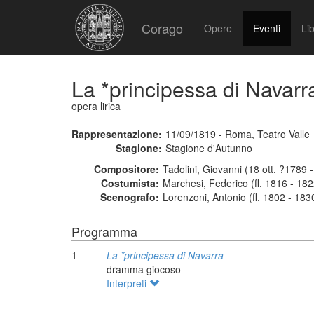
Corago
Opere
Eventi
Lib
La *principessa di Navarr
opera lirica
Rappresentazione:
11/09/1819 - Roma, Teatro Valle
Stagione:
Stagione d'Autunno
Compositore:
Tadolini, Giovanni (18 ott. ?1789 
Costumista:
Marchesi, Federico (fl. 1816 - 182
Scenografo:
Lorenzoni, Antonio (fl. 1802 - 183
Programma
1
La *principessa di Navarra
dramma giocoso
Interpreti