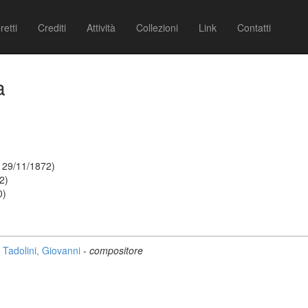
retti
Crediti
Attività
Collezioni
Link
Contatti
a
- 29/11/1872)
2)
0)
Tadolini, Giovanni
-
compositore