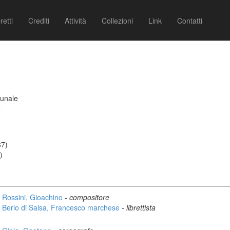
retti
Crediti
Attività
Collezioni
Link
Contatti
munale
2
37)
)
Rossini, Gioachino
-
compositore
Berio di Salsa, Francesco marchese
-
librettista