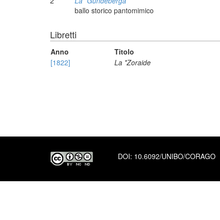
2
La *Gundeberga
ballo storico pantomimico
Libretti
Anno
Titolo
[1822]
La *Zoraide
DOI:
10.6092/UNIBO/CORAGO