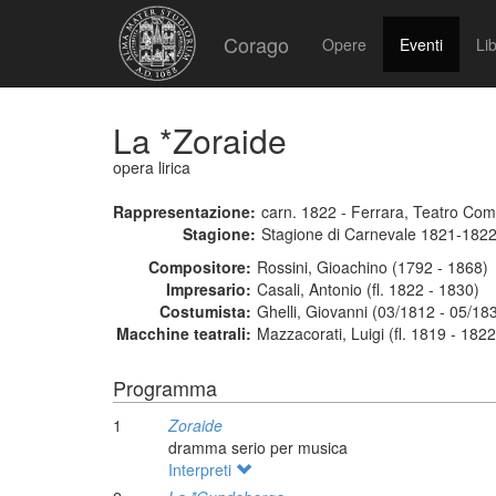
Corago
Opere
Eventi
Lib
La *Zoraide
opera lirica
Rappresentazione:
carn. 1822 - Ferrara, Teatro Co
Stagione:
Stagione di Carnevale 1821-182
Compositore:
Rossini, Gioachino (1792 - 1868)
Impresario:
Casali, Antonio (fl. 1822 - 1830)
Costumista:
Ghelli, Giovanni (03/1812 - 05/18
Macchine teatrali:
Mazzacorati, Luigi (fl. 1819 - 1822
Programma
1
Zoraide
dramma serio per musica
Interpreti