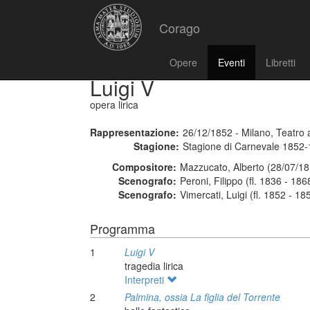
Corago
Opere
Eventi
Libretti
Luigi V
opera lirica
Rappresentazione:
26/12/1852 - Milano, Teatro a
Stagione:
Stagione di Carnevale 1852
Compositore:
Mazzucato, Alberto (28/07/18
Scenografo:
Peroni, Filippo (fl. 1836 - 186
Scenografo:
Vimercati, Luigi (fl. 1852 - 18
Programma
1
Luigi V
tragedia lirica
Interpreti
2
Palmina, ossia La figlia del Torrente