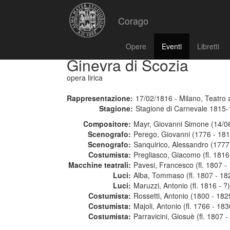
Corago
Opere
Eventi
Libretti
Ginevra di Scozia
opera lirica
Rappresentazione:
17/02/1816 - Milano, Teatro a
Stagione:
Stagione di Carnevale 1815
Compositore:
Mayr, Giovanni Simone (14/0
Scenografo:
Perego, Giovanni (1776 - 181
Scenografo:
Sanquirico, Alessandro (1777
Costumista:
Pregliasco, Giacomo (fl. 1816
Macchine teatrali:
Pavesi, Francesco (fl. 1807 -
Luci:
Alba, Tommaso (fl. 1807 - 18
Luci:
Maruzzi, Antonio (fl. 1816 - ?)
Costumista:
Rossetti, Antonio (1800 - 182
Costumista:
Majoli, Antonio (fl. 1766 - 183
Costumista:
Parravicini, Giosuè (fl. 1807 