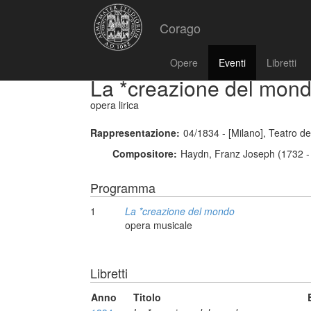
Corago
Opere
Eventi
Libretti
La *creazione del mon
opera lirica
Rappresentazione:
04/1834 - [Milano], Teatro d
Compositore:
Haydn, Franz Joseph (1732 -
Programma
1
La *creazione del mondo
opera musicale
Libretti
Anno
Titolo