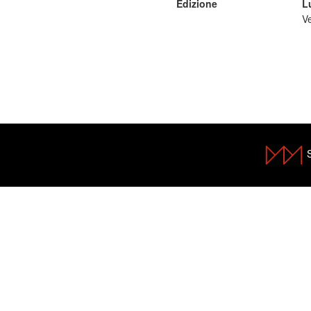
Edizione
L
V