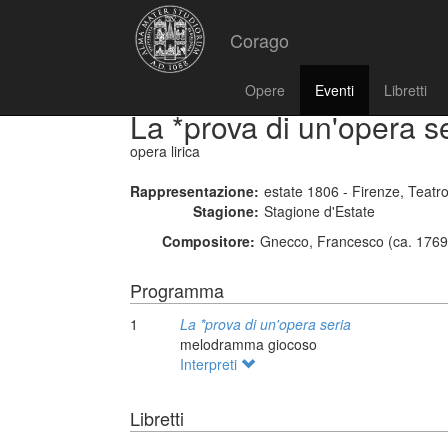
Corago
Opere
Eventi
Libretti
La *prova di un'opera s
opera lirica
Rappresentazione:
estate 1806 - Firenze, Teatro 
Stagione:
Stagione d'Estate
Compositore:
Gnecco, Francesco (ca. 1769
Programma
1
La *prova di un'opera seria
melodramma giocoso
Interpreti
Libretti