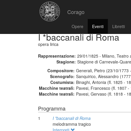
Corago
Opere
Eventi
Libretti
I *baccanali di Roma
opera lirica
Rappresentazione:
29/01/1825 - Milano, Teatro a
Stagione:
Stagione di Carnevale-Quar
Compositore:
Generali, Pietro (23/10/1773 
Scenografo:
Sanquirico, Alessandro (1777
Costumista:
Binaghi, Antonia (fl. 1825 - 1
Macchine teatrali:
Pavesi, Francesco (fl. 1807 -
Macchine teatrali:
Pavesi, Gervaso (fl. 1818 - 1
Programma
1
I *baccanali di Roma
melodramma tragico
Interpreti