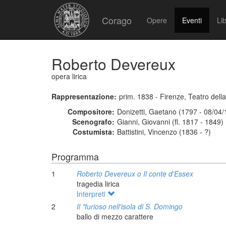
Corago
Opere
Eventi
Lib
Roberto Devereux
opera lirica
Rappresentazione:
prim. 1838 - Firenze, Teatro dell
Compositore:
Donizetti, Gaetano (1797 - 08/04
Scenografo:
Gianni, Giovanni (fl. 1817 - 1849)
Costumista:
Battistini, Vincenzo (1836 - ?)
Programma
1
Roberto Devereux o Il conte d'Essex
tragedia lirica
Interpreti
2
Il *furioso nell'isola di S. Domingo
ballo di mezzo carattere