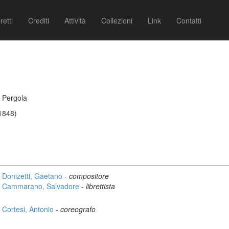
retti
Crediti
Attività
Collezioni
Link
Contatti
a Pergola
/1848)
Donizetti, Gaetano
-
compositore
Cammarano, Salvadore
-
librettista
Cortesi, Antonio
-
coreografo