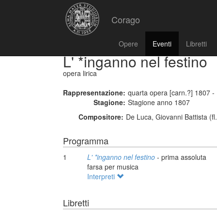
Corago
Opere
Eventi
Libretti
L' *inganno nel festino
opera lirica
Rappresentazione:
quarta opera [carn.?] 1807 -
Stagione:
Stagione anno 1807
Compositore:
De Luca, Giovanni Battista (fl
Programma
1
L' *inganno nel festino
- prima assoluta
farsa per musica
Interpreti
Libretti