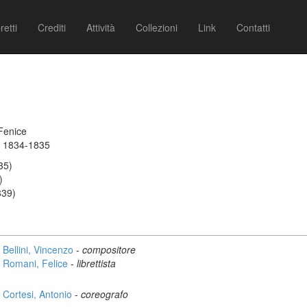
retti
Crediti
Attività
Collezioni
Link
Contatti
Fenice
a 1834-1835
35)
)
839)
Bellini, Vincenzo
-
compositore
Romani, Felice
-
librettista
Cortesi, Antonio
-
coreografo