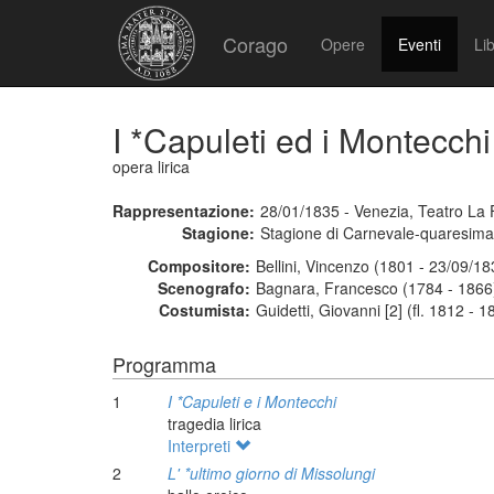
Corago
Opere
Eventi
Lib
I *Capuleti ed i Montecchi
opera lirica
Rappresentazione:
28/01/1835 - Venezia, Teatro La 
Stagione:
Stagione di Carnevale-quaresim
Compositore:
Bellini, Vincenzo (1801 - 23/09/18
Scenografo:
Bagnara, Francesco (1784 - 1866
Costumista:
Guidetti, Giovanni [2] (fl. 1812 - 1
Programma
1
I *Capuleti e i Montecchi
tragedia lirica
Interpreti
2
L' *ultimo giorno di Missolungi