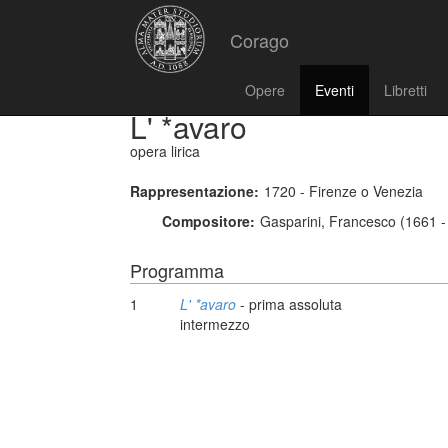
Corago
Opere
Eventi
Libretti
L' *avaro
opera lirica
Rappresentazione:
1720 - Firenze o Venezia
Compositore:
Gasparini, Francesco (1661 -
Programma
1
L' *avaro
- prima assoluta
intermezzo