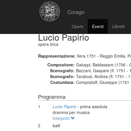
Corago
Opere
Eventi
Libretti
Lucio Papirio
opera lirica
Rappresentazione:
fiera 1751 - Reggio Emilia, P
Compositore:
Galuppi, Baldassare (1706 - 
Scenografo:
Bazzani, Gaspare (fl. 1751 - 
Scenografo:
Tarabusi, Andrea (fl. 1751 - 
Costumista:
Compostoff, Giuseppe (1741 
Programma
1
Lucio Papirio
- prima assoluta
dramma per musica
Interpreti
2
balli