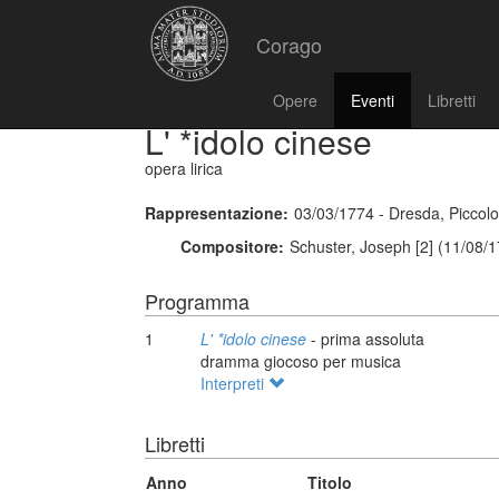
Corago
Opere
Eventi
Libretti
L' *idolo cinese
opera lirica
Rappresentazione:
03/03/1774 - Dresda, Piccolo
Compositore:
Schuster, Joseph [2] (11/08/
Programma
1
L' *idolo cinese
- prima assoluta
dramma giocoso per musica
Interpreti
Libretti
Anno
Titolo